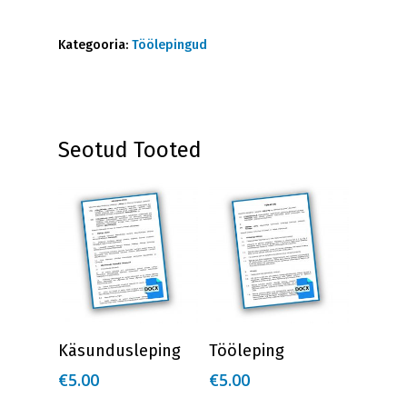
Kategooria:
Töölepingud
Seotud Tooted
Lisa Korvi
Lisa Korvi
Käsundusleping
Tööleping
€
5.00
€
5.00